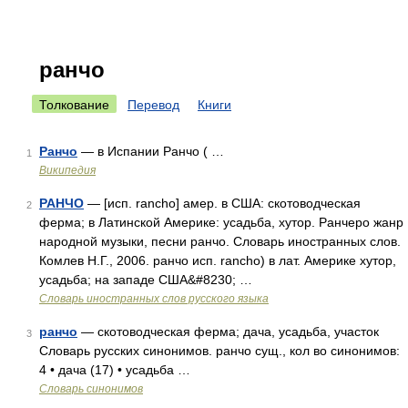
ранчо
Толкование
Перевод
Книги
Ранчо
— в Испании Ранчо ( …
1
Википедия
РАНЧО
— [исп. rancho] амер. в США: скотоводческая
2
ферма; в Латинской Америке: усадьба, хутор. Ранчеро жанр
народной музыки, песни ранчо. Словарь иностранных слов.
Комлев Н.Г., 2006. ранчо исп. rancho) в лат. Америке хутор,
усадьба; на западе США&#8230; …
Словарь иностранных слов русского языка
ранчо
— скотоводческая ферма; дача, усадьба, участок
3
Словарь русских синонимов. ранчо сущ., кол во синонимов:
4 • дача (17) • усадьба …
Словарь синонимов