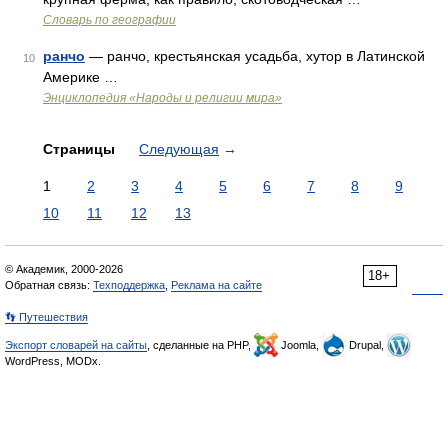
Словарь по географии
ранчо
— ранчо, крестьянская усадьба, хутор в Латинской
10
Америке …
Энциклопедия «Народы и религии мира»
Страницы
Следующая
→
1
2
3
4
5
6
7
8
9
10
11
12
13
© Академик, 2000-2026
18+
Обратная связь:
Техподдержка
,
Реклама на сайте
👣 Путешествия
Экспорт словарей на сайты
, сделанные на PHP,
Joomla,
Drupal,
WordPress, MODx.