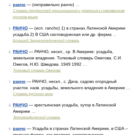
ранчо
— (неправильно ранчо) …
4
Словарь трудностей произношения и ударения в современном
русском языке
РАНЧО
— (исп. rancho) 1) в странах Латинской Америки
5
усадьба.2) В США скотоводческая или др. ферма …
Большой Энциклопедический словарь
РАНЧО
— РАНЧО, нескл., ср. В Америке: усадьба,
6
земельное владение. Толковый словарь Ожегова. С.И.
Ожегов, Н.Ю. Шведова. 1949 1992 …
Толковый словарь Ожегова
ранчо
— РАНЧО, нескл., с. Дача, садово огородный
7
участок. назв. усадьбы, земельного владения в Америке …
Словарь русского арго
РАНЧО
— крестьянская усадьба, хутор в Латинской
8
Америке …
Этнографический словарь
ранчо
— Усадьба в странах Латинской Америки, в США –
9
крупная ферма, как правило, скотоводческая …